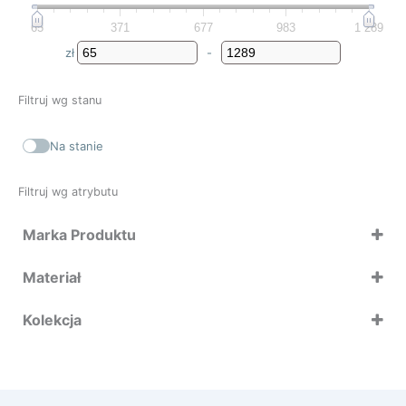
65
371
677
983
1 289
zł
-
Minimum Price
Maximum Price
Filtruj wg stanu
Na stanie
Filtruj wg atrybutu
Marka Produktu
Brabantia
Materiał
Kolekcja