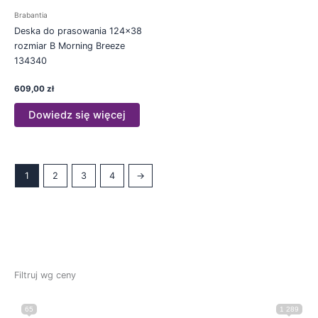
Brabantia
Deska do prasowania 124×38
rozmiar B Morning Breeze
134340
609,00
zł
Dowiedz się więcej
1
2
3
4
→
Filtruj wg ceny
65
1 289