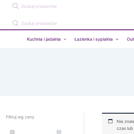
Wyszukiwarka
Przejdź
produktów
do
treści
Wyszukiwarka
produktów
Kuchnia i jadalnia
Łazienka i sypialnia
Out
Filtruj wg ceny
Nie znal
czas lub
0
0