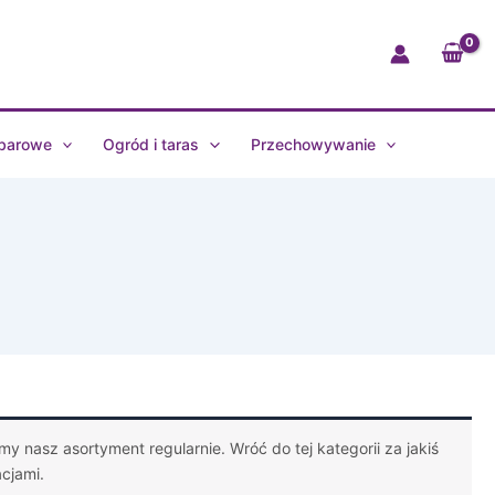
 barowe
Ogród i taras
Przechowywanie
y nasz asortyment regularnie. Wróć do tej kategorii za jakiś
acjami.