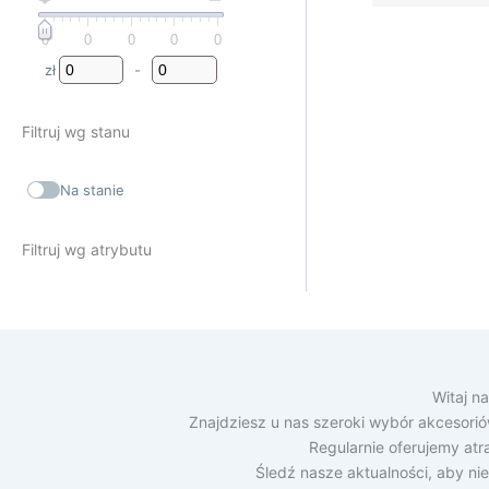
0
0
0
0
0
zł
-
Minimum Price
Maximum Price
Filtruj wg stanu
Na stanie
Filtruj wg atrybutu
Witaj n
Znajdziesz u nas szeroki wybór akcesori
Regularnie oferujemy at
Śledź nasze aktualności, aby ni