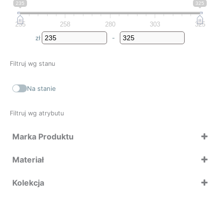
235
325
235
258
280
303
325
zł
-
Minimum Price
Maximum Price
Filtruj wg stanu
Na stanie
Filtruj wg atrybutu
Marka Produktu
Brabantia
Materiał
Kolekcja