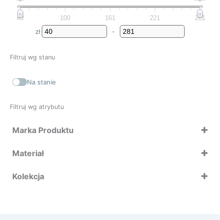
40
100
161
221
281
zł
-
Minimum Price
Maximum Price
Filtruj wg stanu
Na stanie
Filtruj wg atrybutu
Marka Produktu
Bitz
Materiał
Zone Denmark
Kolekcja