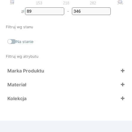
89
153
218
282
346
zł
-
Minimum Price
Maximum Price
Filtruj wg stanu
Na stanie
Filtruj wg atrybutu
Marka Produktu
Brabantia
Materiał
Zone Denmark
Kolekcja