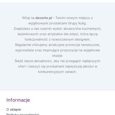
Vialli Design
Villa Collection
Witaj na
decorto.pl
– Twoim nowym miejscu z
Zone Denmark
wyjątkowymi produktami Grupy Kulig.
Znajdziesz u nas szeroki wybór akcesoriów kuchennych,
łazienkowych oraz artykułów dla dzieci, które łączą
funkcjonalność z nowoczesnym designem.
Regularnie oferujemy atrakcyjne promocje tematyczne,
wyprzedaże oraz inspirujące propozycje na wyjątkowe
okazje.
Śledź nasze aktualności, aby nie przegapić najlepszych
ofert i cieszyć się produktami najwyższej jakości w
konkurencyjnych cenach.
Informacje
O sklepie
Polityka prywatności