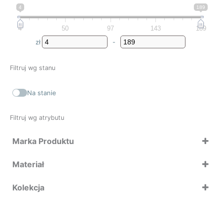
4
189
4
50
97
143
189
zł
-
Minimum Price
Maximum Price
Filtruj wg stanu
Na stanie
Filtruj wg atrybutu
Marka Produktu
Bitz
Materiał
Brabantia
Koziol
Kolekcja
Lyngby Glas
Qualy