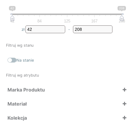
42
208
42
84
125
167
208
zł
-
Minimum Price
Maximum Price
Filtruj wg stanu
Na stanie
Filtruj wg atrybutu
Marka Produktu
Brabantia
Materiał
Qualy
Zone Denmark
Kolekcja