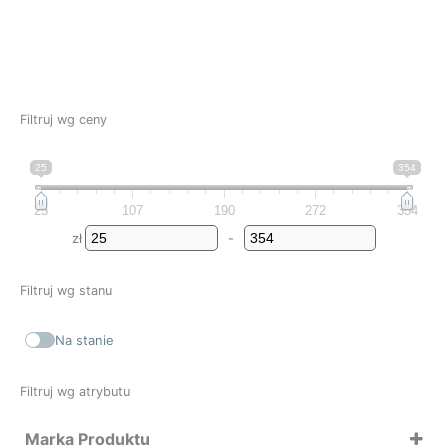
Filtruj wg ceny
25
354
25
107
190
272
354
zł
-
Minimum Price
Maximum Price
Filtruj wg stanu
Na stanie
Filtruj wg atrybutu
Marka Produktu