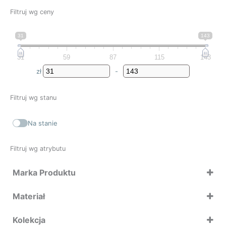
Filtruj wg ceny
31
143
31
59
87
115
143
zł
-
Minimum Price
Maximum Price
Filtruj wg stanu
Na stanie
Filtruj wg atrybutu
Marka Produktu
Koziol
Materiał
Mepal
Kolekcja