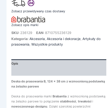
Zobacz przewidywany czas dostawy
Zobacz opis marki
SKU:
236129
EAN:
8710755236129
Kategoria:
Akcesoria
,
Akcesoria i dekoracje
,
Artykuły do
prasowania
,
Wszystkie produkty
Opis
Informacje dodatkowe
Deska do prasowania B, 124 x 38 cm z wzmocnioną podstawką
na żelazko parowe
Deska do prasowania marki
Brabantia
z wzmocnioną podstawką
na żelazko parowe to połączenie
stabilności
,
trwałości
i
nowoczesnego designu
. Dzięki szerokiej powierzchni