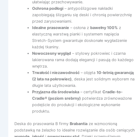
ułatwiając przechowywanie.
Ochrona podłogi
– antypoślizgowe nakładki
zapobiegają ślizganiu się deski i chronią powierzchnię
przed zarysowaniami.
Idealne prasowanie
– osłona z
bawełny 100%
z
elastyczną warstwą pianki i systemem napięcia
Stretch-System gwarantuje doskonałe wygładzenie
każdej tkaniny.
Nowoczesny wygląd
– stylowy pokrowiec i czarna
lakierowana rama dodają elegancji i pasują do każdego
wnętrza.
Trwałość i niezawodność
– objęta
10-letnią gwarancją
(2 lata na pokrowiec)
, deska jest solidnym wyborem na
długie lata użytkowania.
Przyjazna dla środowiska
– certyfikat
Cradle-to-
Cradle® (poziom srebrny)
potwierdza zrównoważone
podejście do produkcji i ekologiczne wykonanie
produktu.
Deska do prasowania B firmy
Brabantia
ze wzmocnioną
podstawką na żelazko to idealne rozwiązanie dla osób ceniących
wygodę
,
jakość
i
nowoczesny styl
. Dzięki przemyślanym