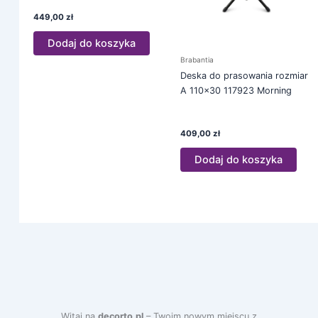
449,00
zł
Dodaj do koszyka
Brabantia
Deska do prasowania rozmiar
A 110×30 117923 Morning
409,00
zł
Dodaj do koszyka
Witaj na
decorto.pl
– Twoim nowym miejscu z