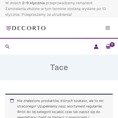
Przejdź
W dniach
2–9 stycznia
przeprowadzamy remanent.
do
Zamówienia złożone w tym terminie zostaną wysłane po 10
treści
stycznia. Przepraszamy za utrudnienia!
Szukaj
Tace
Nie znaleziono produktów, których szukasz, ale to nic
straconego! Uzupełniamy nasz asortyment regularnie.
Wróć do tej kategorii za jakiś czas lub zapisz się do
newslettera i bądź na bieżąco z nowościami i