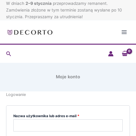
Przejdź
W dniach
2–9 stycznia
Wymagane
Wymagane
przeprowadzamy remanent.
Wymagane
do
Zamówienia złożone w tym terminie zostaną wysłane po 10
treści
stycznia. Przepraszamy za utrudnienia!
Szukaj
Moje konto
Logowanie
Nazwa użytkownika lub adres e-mail
*