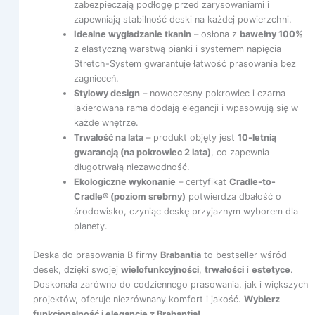
zabezpieczają podłogę przed zarysowaniami i
zapewniają stabilność deski na każdej powierzchni.
Idealne wygładzanie tkanin
– osłona z
bawełny 100%
z elastyczną warstwą pianki i systemem napięcia
Stretch-System gwarantuje łatwość prasowania bez
zagnieceń.
Stylowy design
– nowoczesny pokrowiec i czarna
lakierowana rama dodają elegancji i wpasowują się w
każde wnętrze.
Trwałość na lata
– produkt objęty jest
10-letnią
gwarancją (na pokrowiec 2 lata)
, co zapewnia
długotrwałą niezawodność.
Ekologiczne wykonanie
– certyfikat
Cradle-to-
Cradle® (poziom srebrny)
potwierdza dbałość o
środowisko, czyniąc deskę przyjaznym wyborem dla
planety.
Deska do prasowania B firmy
Brabantia
to bestseller wśród
desek, dzięki swojej
wielofunkcyjności
,
trwałości
i
estetyce
.
Doskonała zarówno do codziennego prasowania, jak i większych
projektów, oferuje niezrównany komfort i jakość.
Wybierz
funkcjonalność i elegancję z Brabantia!