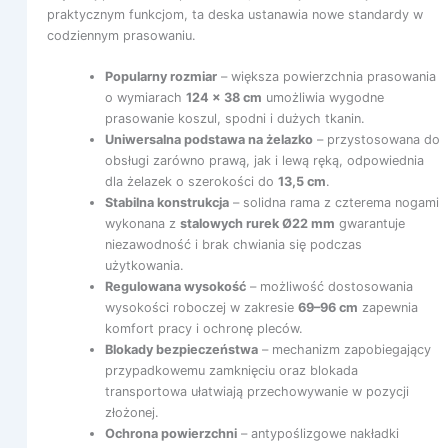
praktycznym funkcjom, ta deska ustanawia nowe standardy w
codziennym prasowaniu.
Popularny rozmiar
– większa powierzchnia prasowania
o wymiarach
124 x 38 cm
umożliwia wygodne
prasowanie koszul, spodni i dużych tkanin.
Uniwersalna podstawa na żelazko
– przystosowana do
obsługi zarówno prawą, jak i lewą ręką, odpowiednia
dla żelazek o szerokości do
13,5 cm
.
Stabilna konstrukcja
– solidna rama z czterema nogami
wykonana z
stalowych rurek Ø22 mm
gwarantuje
niezawodność i brak chwiania się podczas
użytkowania.
Regulowana wysokość
– możliwość dostosowania
wysokości roboczej w zakresie
69–96 cm
zapewnia
komfort pracy i ochronę pleców.
Blokady bezpieczeństwa
– mechanizm zapobiegający
przypadkowemu zamknięciu oraz blokada
transportowa ułatwiają przechowywanie w pozycji
złożonej.
Ochrona powierzchni
– antypoślizgowe nakładki