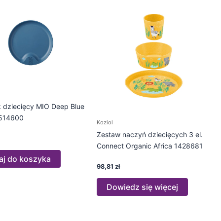
k dziecięcy MIO Deep Blue
514600
Koziol
Zestaw naczyń dziecięcych 3 el.
Connect Organic Africa 1428681
aj do koszyka
98,81
zł
Dowiedz się więcej