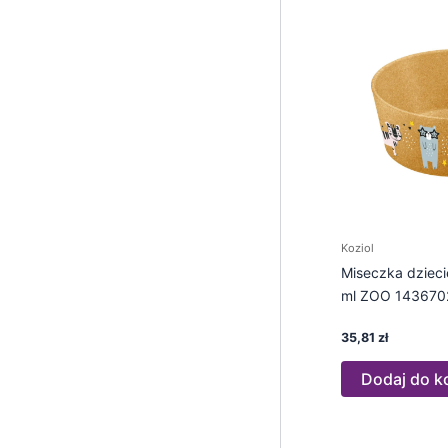
Koziol
Miseczka dziec
ml ZOO 143670
35,81
zł
Dodaj do k