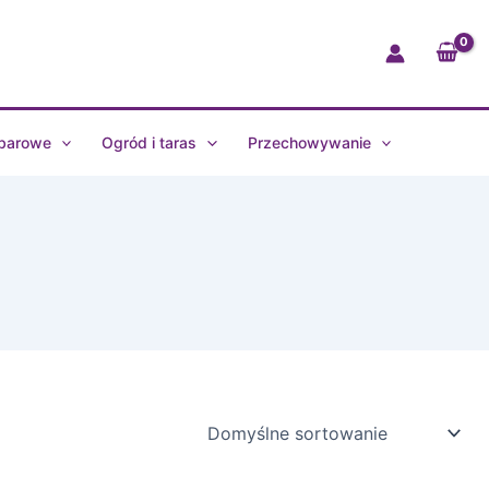
 barowe
Ogród i taras
Przechowywanie