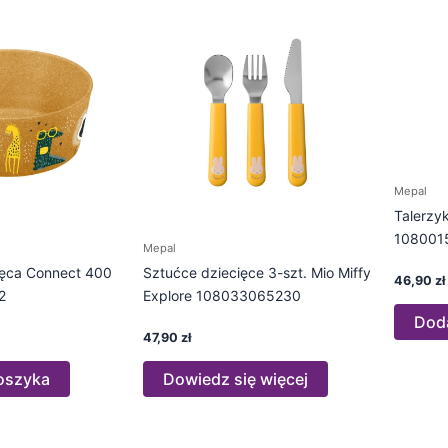
Mepal
Talerzy
108001
Mepal
ięca Connect 400
Sztućce dziecięce 3-szt. Mio Miffy
46,90
zł
2
Explore 108033065230
Dod
47,90
zł
oszyka
Dowiedz się więcej