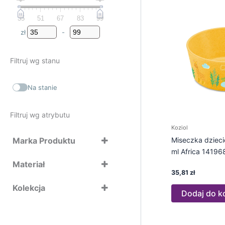
35
51
67
83
99
zł
-
Minimum Price
Maximum Price
Filtruj wg stanu
Na stanie
Filtruj wg atrybutu
Koziol
Marka Produktu
Miseczka dziec
ml Africa 14196
Koziol
Materiał
Mepal
35,81
zł
Kolekcja
Dodaj do k