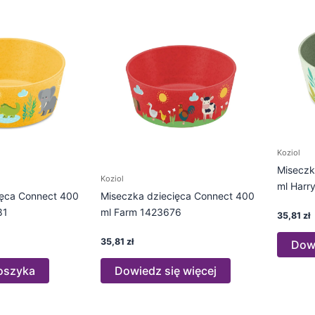
Koziol
Miseczk
Koziol
ml Harr
ięca Connect 400
Miseczka dziecięca Connect 400
81
ml Farm 1423676
35,81
zł
35,81
zł
Dowi
oszyka
Dowiedz się więcej