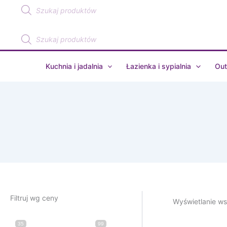
Wyszukiwarka
Przejdź
produktów
do
treści
Wyszukiwarka
produktów
Kuchnia i jadalnia
Łazienka i sypialnia
Out
Filtruj wg ceny
Wyświetlanie ws
35
99