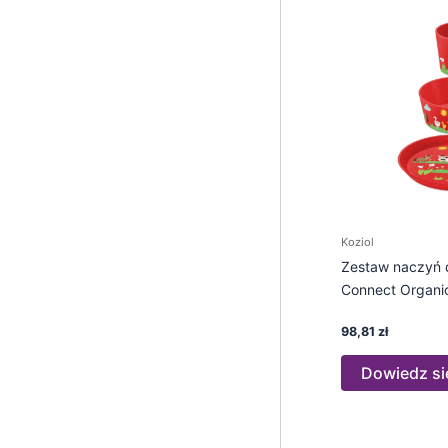
Koziol
Zestaw naczyń d
Connect Organi
98,81
zł
Dowiedz si