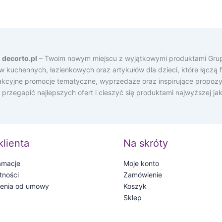
a
decorto.pl
– Twoim nowym miejscu z wyjątkowymi produktami Grup
ów kuchennych, łazienkowych oraz artykułów dla dzieci, które łącz
rakcyjne promocje tematyczne, wyprzedaże oraz inspirujące propozy
e przegapić najlepszych ofert i cieszyć się produktami najwyższej j
klienta
Na skróty
lamacje
Moje konto
tności
Zamówienie
ienia od umowy
Koszyk
Sklep