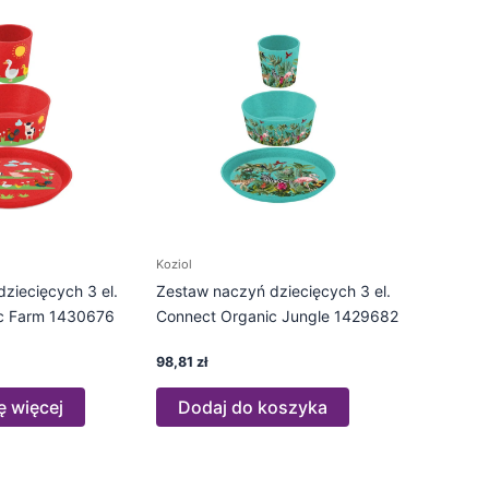
Koziol
ziecięcych 3 el.
Zestaw naczyń dziecięcych 3 el.
c Farm 1430676
Connect Organic Jungle 1429682
98,81
zł
ę więcej
Dodaj do koszyka