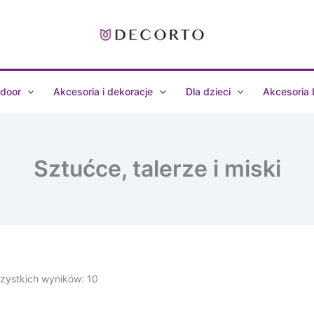
door
Akcesoria i dekoracje
Dla dzieci
Akcesoria
Sztućce, talerze i miski
zystkich wyników: 10