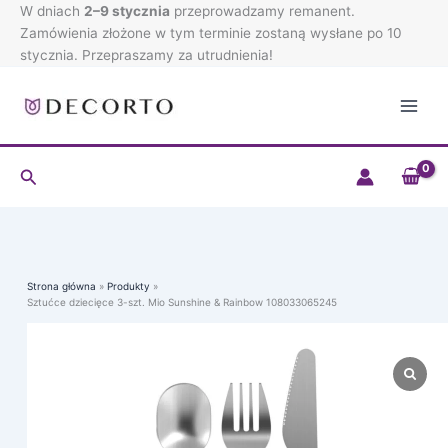
3-
Przejdź
W dniach
2–9 stycznia
przeprowadzamy remanent.
szt.
do
Zamówienia złożone w tym terminie zostaną wysłane po 10
Mio
treści
stycznia. Przepraszamy za utrudnienia!
Sunshine
&
Rainbow
108033065245
Szukaj
Strona główna
Produkty
Sztućce dziecięce 3-szt. Mio Sunshine & Rainbow 108033065245
ilość
Sztućce
dziecięce
3-
szt.