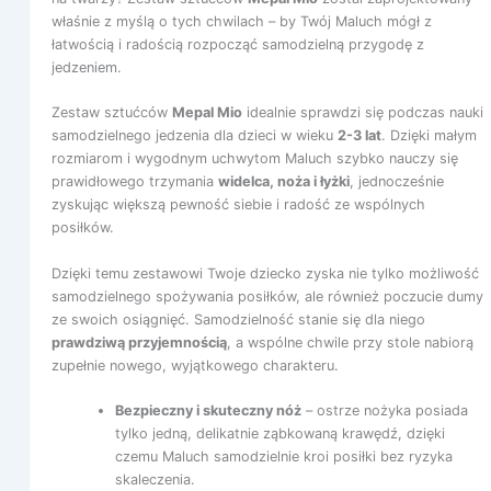
właśnie z myślą o tych chwilach – by Twój Maluch mógł z
łatwością i radością rozpocząć samodzielną przygodę z
jedzeniem.
Zestaw sztućców
Mepal Mio
idealnie sprawdzi się podczas nauki
samodzielnego jedzenia dla dzieci w wieku
2-3 lat
. Dzięki małym
rozmiarom i wygodnym uchwytom Maluch szybko nauczy się
prawidłowego trzymania
widelca, noża i łyżki
, jednocześnie
zyskując większą pewność siebie i radość ze wspólnych
posiłków.
Dzięki temu zestawowi Twoje dziecko zyska nie tylko możliwość
samodzielnego spożywania posiłków, ale również poczucie dumy
ze swoich osiągnięć. Samodzielność stanie się dla niego
prawdziwą przyjemnością
, a wspólne chwile przy stole nabiorą
zupełnie nowego, wyjątkowego charakteru.
Bezpieczny i skuteczny nóż
– ostrze nożyka posiada
tylko jedną, delikatnie ząbkowaną krawędź, dzięki
czemu Maluch samodzielnie kroi posiłki bez ryzyka
skaleczenia.