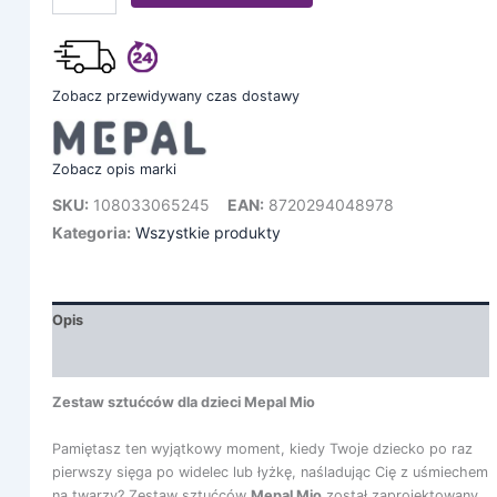
Zobacz przewidywany czas dostawy
Zobacz opis marki
SKU:
108033065245
EAN:
8720294048978
Kategoria:
Wszystkie produkty
Opis
Informacje dodatkowe
Zestaw sztućców dla dzieci Mepal Mio
Pamiętasz ten wyjątkowy moment, kiedy Twoje dziecko po raz
pierwszy sięga po widelec lub łyżkę, naśladując Cię z uśmiechem
na twarzy? Zestaw sztućców
Mepal Mio
został zaprojektowany