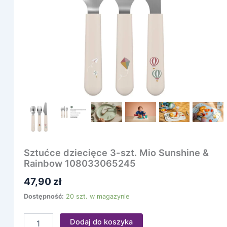
Mio
Sunshine
&
Rainbow
108033065245
Sztućce dziecięce 3-szt. Mio Sunshine &
Rainbow 108033065245
47,90
zł
Dostępność:
20 szt. w magazynie
Dodaj do koszyka