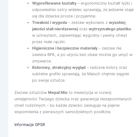
Wyprofilowane kształty
– ergonomiczny kształt łyżki i
odpowiednio ostry widelec sprawiają, że jedzenie staje
się dla dziecka proste i przyjemne.
Trwałość i wygoda
– zestaw wykonano z
wysokiej
jakości stali nierdzewnej
oraz
wytrzymałego plastiku
w uchwytach, zapewniając wygodny i pewny chwyt
przez małe rączki.
Higieniczne i bezpieczne materiały
– zestaw nie
zawiera BPA, a po użyciu bez obaw można go umyć w
zmywarce.
Kolorowy, atrakcyjny wygląd
– radosne kolory oraz
subtelne grafiki sprawiają, że Maluch chętnie sięgnie
po swoje sztućce.
Zestaw sztućców
Mepal Mio
to inwestycja w rozwój
umiejętności Twojego dziecka oraz gwarancja niezapomnianych
chwil rodzinnych – bo każde dziecko zasługuje na piękne
wspomnienia z pierwszych samodzielnych posiłków.
Informacje GPSR