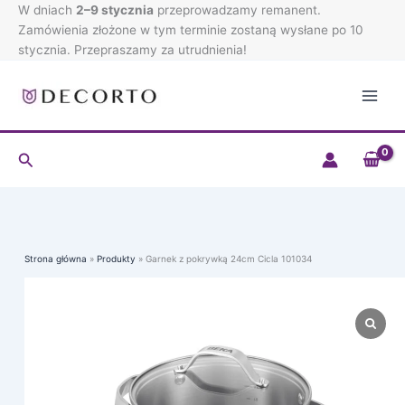
pokrywką
Przejdź
W dniach
2–9 stycznia
przeprowadzamy remanent.
24cm
do
Zamówienia złożone w tym terminie zostaną wysłane po 10
Cicla
treści
stycznia. Przepraszamy za utrudnienia!
101034
Szukaj
Strona główna
Produkty
Garnek z pokrywką 24cm Cicla 101034
ilość
Garnek
z
pokrywką
24cm
Cicla