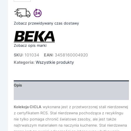
Zobacz przewidywany czas dostawy
Zobacz opis marki
SKU:
101034
EAN:
3458160004920
Kategoria:
Wszystkie produkty
Opis
Informacje dodatkowe
Kolekcja CICLA
wykonana jest z przetworzonej stali nierdzewnej
z certyfikatem RCS. Stal nierdzewna pochodząca z recyklingu
nie tylko pomaga chronić światowe zasoby, ale jest także
najtrwalszym materiałem na naczynia kuchenne. Stal nierdzewna