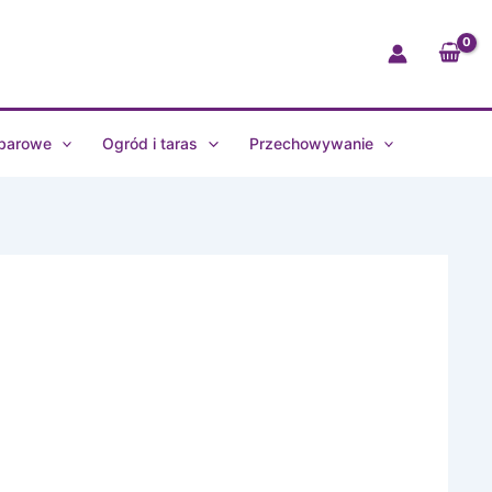
Omnia
1100ml
Nordic
white
106412032500
 barowe
Ogród i taras
Przechowywanie