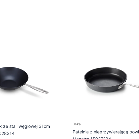
Beka
k ze stali węglowej 31cm
Patelnia z nieprzywierającą po
5028314
Maestro 15027294