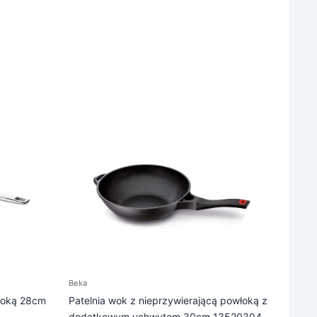
Beka
włoką 28cm
Patelnia wok z nieprzywierającą powłoką z
dodatkowym uchwytem 30cm 13520304