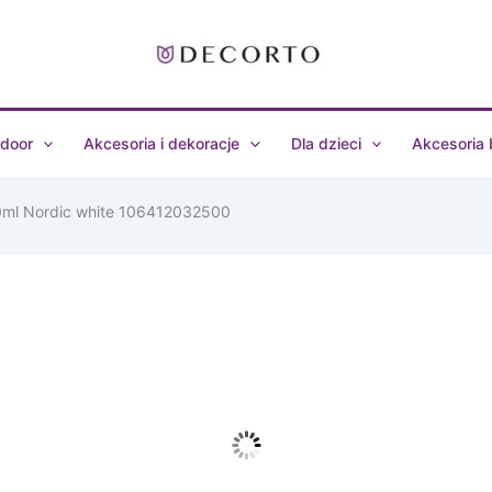
door
Akcesoria i dekoracje
Dla dzieci
Akcesoria
0ml Nordic white 106412032500