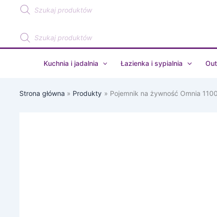
Wyszukiwarka
Przejdź
produktów
do
treści
Wyszukiwarka
produktów
Kuchnia i jadalnia
Łazienka i sypialnia
Out
Strona główna
Produkty
Pojemnik na żywność Omnia 110
ilość
Pojemnik
na
żywność
Omnia
1100ml
Nordic
white
106412032500