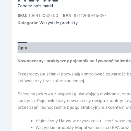
Zobacz opis marki
SKU:
106412032500
EAN:
8711269945620
Kategoria:
Wszystkie produkty
Opis
Informacje dodatkowe
Nowoczesny i praktyczny pojemnik na żywność holenders
Przezroczyste ścianki pozwalają kontrolować zawartość b
lodówce czy też szafce kuchennej.
Szczelna pokrywa z wypustką ułatwiającą otwieranie, zap
spożycia. Pojemnik łączy nowoczesny design z praktyczn
przestrzeń, jednocześnie będąc atrakcyjnym akcentem wi
Higieniczny i łatwy w czyszczeniu – możliwość 
Wszystkie produkty Mepal wolne są od BPA oraz 