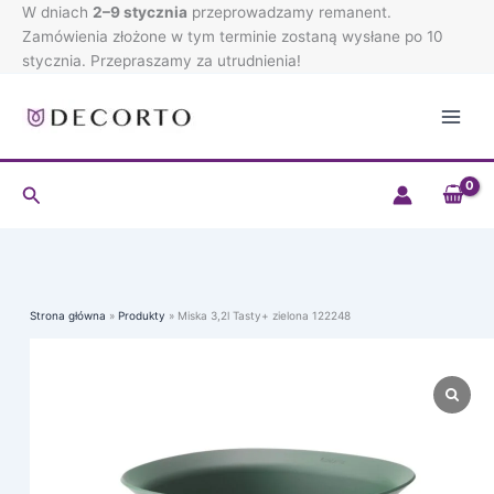
Tasty+
Przejdź
W dniach
2–9 stycznia
przeprowadzamy remanent.
zielona
do
Zamówienia złożone w tym terminie zostaną wysłane po 10
122248
treści
stycznia. Przepraszamy za utrudnienia!
Szukaj
Strona główna
Produkty
Miska 3,2l Tasty+ zielona 122248
ilość
Miska
3,2l
Tasty+
zielona
122248