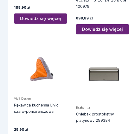
4(5)szt. 16-20-24-28 Mobi
100979
189,90
zł
Dowiedz się więcej
699,89
zł
Dowiedz się więcej
Vialli Design
Rękawica kuchenna Livio
Brabantia
szaro-pomarańczowa
Chlebak prostokątny
platynowy 299384
29,90
zł