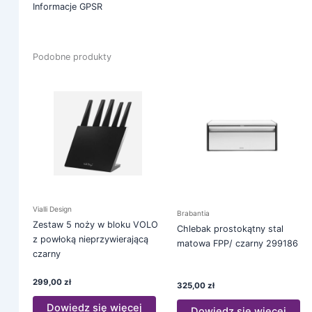
Informacje GPSR
Podobne produkty
Vialli Design
Brabantia
Zestaw 5 noży w bloku VOLO
Chlebak prostokątny stal
z powłoką nieprzywierającą
matowa FPP/ czarny 299186
czarny
299,00
zł
325,00
zł
Dowiedz się więcej
Dowiedz się więcej