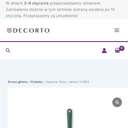
Przejdź
W dniach
2–9 stycznia
przeprowadzamy remanent.
do
Zamówienia złożone w tym terminie zostaną wysłane po 10
treści
stycznia. Przepraszamy za utrudnienia!
Szukaj
Strona główna
Produkty
Szpatuła Tasty+ zielona 121883