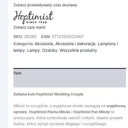
Zobacz przewidywany czas dostawy
Zobacz opis marki
SKU:
26380
EAN:
5710350002467
Kategoria:
Akcesoria
,
Akcesoria i dekoracje
,
Lampiony i
lampy
,
Lampy
,
Ozdoby
,
Wszystkie produkty
Opis
Informacje dodatkowe
Szklana kula Hoptimist Wedding Couple
Miłość to szczęście, a wyjątkowe chwile zasługują na
wyjątkową
oprawę
.
Hoptimist Panna Młoda
i
Hoptimist Pan Młody
to
urocza para, która symbolizuje radość i miłość. Idealny prezent
ślubny, który wyrazi życzenia długiego i szczęśliwego