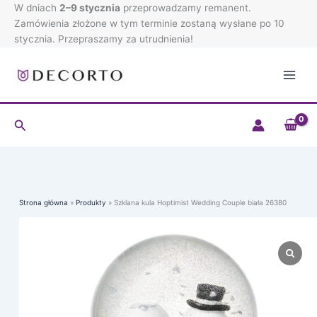
Przejdź
W dniach
2–9 stycznia
przeprowadzamy remanent.
do
Zamówienia złożone w tym terminie zostaną wysłane po 10
treści
stycznia. Przepraszamy za utrudnienia!
Szukaj
Strona główna
Produkty
Szklana kula Hoptimist Wedding Couple biała 26380