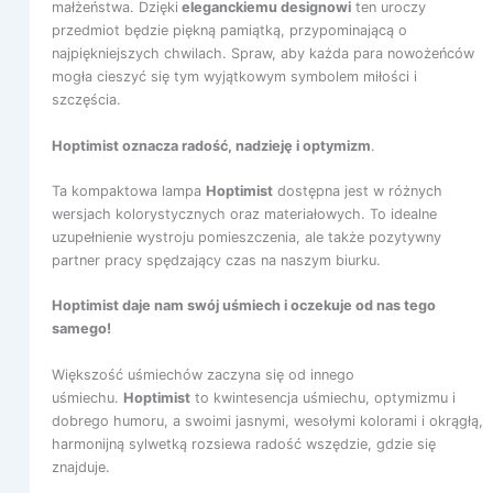
małżeństwa. Dzięki
eleganckiemu designowi
ten uroczy
przedmiot będzie piękną pamiątką, przypominającą o
najpiękniejszych chwilach. Spraw, aby każda para nowożeńców
mogła cieszyć się tym wyjątkowym symbolem miłości i
szczęścia.
Hoptimist oznacza radość, nadzieję i optymizm
.
Ta kompaktowa lampa
Hoptimist
dostępna jest w różnych
wersjach kolorystycznych oraz materiałowych. To idealne
uzupełnienie wystroju pomieszczenia, ale także pozytywny
partner pracy spędzający czas na naszym biurku.
Hoptimist daje nam swój uśmiech i oczekuje od nas tego
samego!
Większość uśmiechów zaczyna się od innego
uśmiechu.
Hoptimist
to kwintesencja uśmiechu, optymizmu i
dobrego humoru, a swoimi jasnymi, wesołymi kolorami i okrągłą,
harmonijną sylwetką rozsiewa radość wszędzie, gdzie się
znajduje.