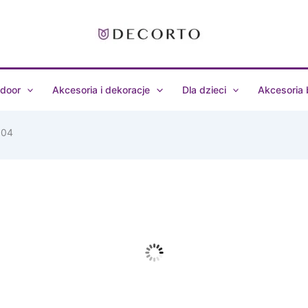
door
Akcesoria i dekoracje
Dla dzieci
Akcesoria
104