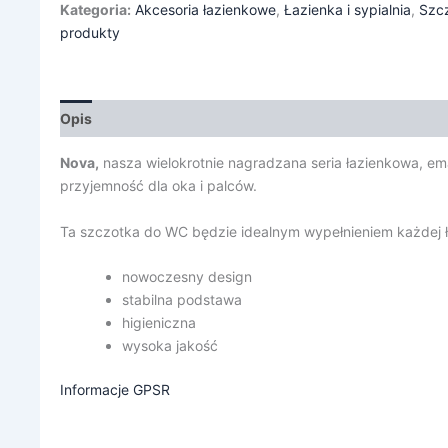
Kategoria:
Akcesoria łazienkowe
,
Łazienka i sypialnia
,
Szc
produkty
Opis
Informacje dodatkowe
Nova,
nasza wielokrotnie nagradzana seria łazienkowa, em
przyjemność dla oka i palców.
Ta szczotka do WC będzie idealnym wypełnieniem każdej ł
nowoczesny design
stabilna podstawa
higieniczna
wysoka jakość
Informacje GPSR