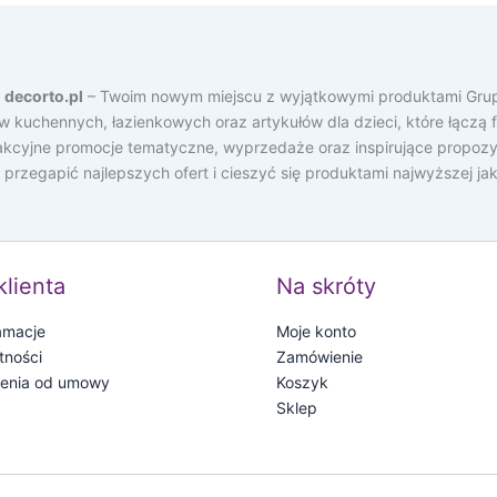
a
decorto.pl
– Twoim nowym miejscu z wyjątkowymi produktami Grup
ów kuchennych, łazienkowych oraz artykułów dla dzieci, które łącz
rakcyjne promocje tematyczne, wyprzedaże oraz inspirujące propozy
e przegapić najlepszych ofert i cieszyć się produktami najwyższej j
klienta
Na skróty
lamacje
Moje konto
tności
Zamówienie
ienia od umowy
Koszyk
Sklep