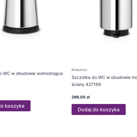
Brabantia
o WC w obudowie wolnostojąca
Szczotka do WC w obudowie m
ściany 427169
299,00
zł
do koszyka
Dodaj do koszyka