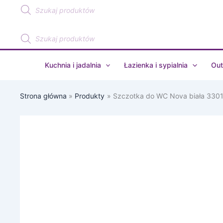
Wyszukiwarka
Przejdź
produktów
do
treści
Wyszukiwarka
produktów
Kuchnia i jadalnia
Łazienka i sypialnia
Out
Strona główna
Produkty
Szczotka do WC Nova biała 330
ilość
Szczotka
do
WC
Nova
biała
330104