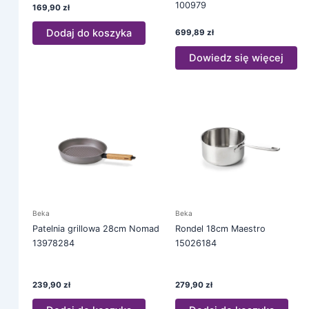
100979
169,90
zł
Dodaj do koszyka
699,89
zł
Dowiedz się więcej
Beka
Beka
Patelnia grillowa 28cm Nomad
Rondel 18cm Maestro
13978284
15026184
239,90
zł
279,90
zł