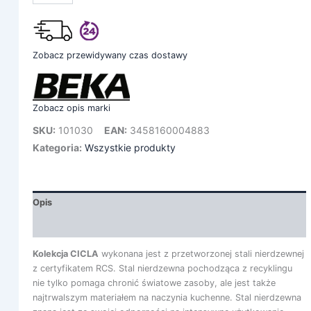
Zobacz przewidywany czas dostawy
Zobacz opis marki
SKU:
101030
EAN:
3458160004883
Kategoria:
Wszystkie produkty
Opis
Informacje dodatkowe
Kolekcja CICLA
wykonana jest z przetworzonej stali nierdzewnej
z certyfikatem RCS. Stal nierdzewna pochodząca z recyklingu
nie tylko pomaga chronić światowe zasoby, ale jest także
najtrwalszym materiałem na naczynia kuchenne. Stal nierdzewna