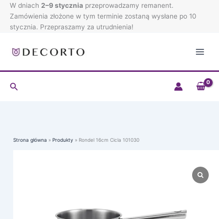
Cicla
Przejdź
W dniach
2–9 stycznia
przeprowadzamy remanent.
101030
do
Zamówienia złożone w tym terminie zostaną wysłane po 10
treści
stycznia. Przepraszamy za utrudnienia!
Szukaj
Strona główna
Produkty
Rondel 16cm Cicla 101030
ilość
Rondel
16cm
Cicla
101030