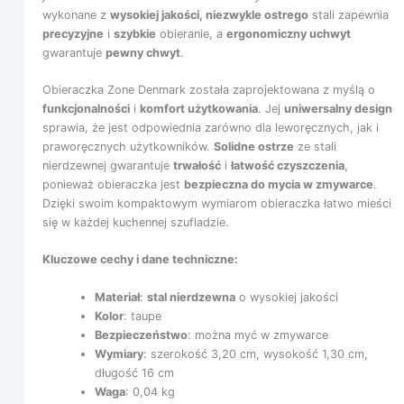
wykonane z
wysokiej jakości, niezwykle ostrego
stali zapewnia
precyzyjne
i
szybkie
obieranie, a
ergonomiczny uchwyt
gwarantuje
pewny chwyt
.
Obieraczka Zone Denmark została zaprojektowana z myślą o
funkcjonalności
i
komfort użytkowania
. Jej
uniwersalny design
sprawia, że jest odpowiednia zarówno dla leworęcznych, jak i
praworęcznych użytkowników.
Solidne ostrze
ze stali
nierdzewnej gwarantuje
trwałość
i
łatwość czyszczenia
,
ponieważ obieraczka jest
bezpieczna do mycia w zmywarce
.
Dzięki swoim kompaktowym wymiarom obieraczka łatwo mieści
się w każdej kuchennej szufladzie.
Kluczowe cechy i dane techniczne:
Materiał
:
stal nierdzewna
o wysokiej jakości
Kolor
: taupe
Bezpieczeństwo
: można myć w zmywarce
Wymiary
: szerokość 3,20 cm, wysokość 1,30 cm,
długość 16 cm
Waga
: 0,04 kg