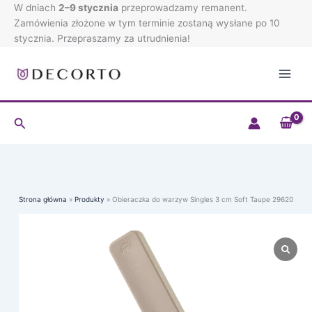
warzyw
Przejdź
W dniach
2–9 stycznia
przeprowadzamy remanent.
Singles
do
Zamówienia złożone w tym terminie zostaną wysłane po 10
3
treści
stycznia. Przepraszamy za utrudnienia!
cm
Soft
Taupe
29620
Szukaj
Strona główna
Produkty
Obieraczka do warzyw Singles 3 cm Soft Taupe 29620
ilość
Obieraczka
do
warzyw
Singles
3