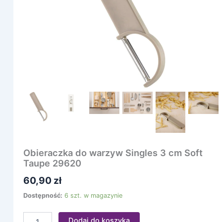
cm
Soft
Taupe
29620
Obieraczka do warzyw Singles 3 cm Soft
Taupe 29620
60,90
zł
Dostępność:
6 szt. w magazynie
Dodaj do koszyka