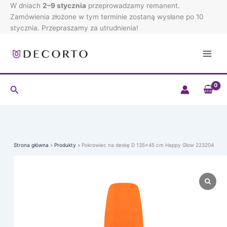
deskę
Przejdź
W dniach
2–9 stycznia
przeprowadzamy remanent.
D
do
Zamówienia złożone w tym terminie zostaną wysłane po 10
135x45
treści
stycznia. Przepraszamy za utrudnienia!
cm
Happy
Glow
223204
Szukaj
Strona główna
Produkty
Pokrowiec na deskę D 135×45 cm Happy Glow 223204
ilość
Pokrowiec
na
deskę
D
135x45