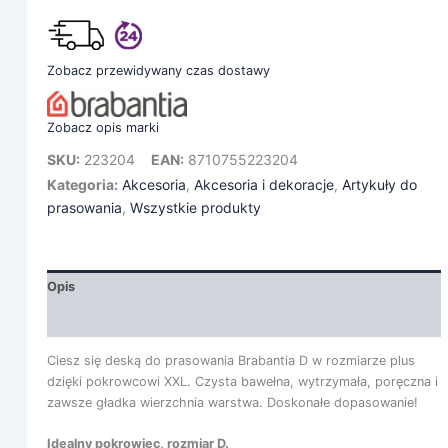
Zobacz przewidywany czas dostawy
Zobacz opis marki
SKU:
223204
EAN:
8710755223204
Kategoria:
Akcesoria
,
Akcesoria i dekoracje
,
Artykuły do
prasowania
,
Wszystkie produkty
Opis
Informacje dodatkowe
Ciesz się deską do prasowania Brabantia D w rozmiarze plus
dzięki pokrowcowi XXL. Czysta bawełna, wytrzymała, poręczna i
zawsze gładka wierzchnia warstwa. Doskonałe dopasowanie!
Idealny pokrowiec, rozmiar D.