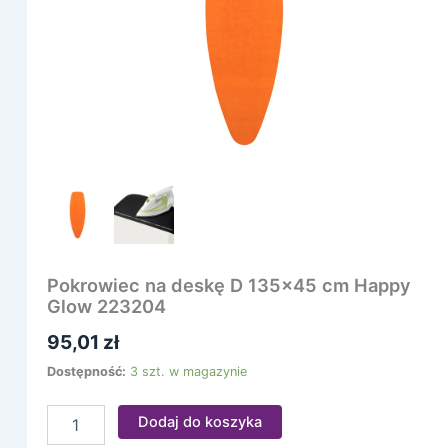
cm
Happy
Glow
223204
Pokrowiec na deskę D 135×45 cm Happy
Glow 223204
95,01
zł
Dostępność:
3 szt. w magazynie
Dodaj do koszyka