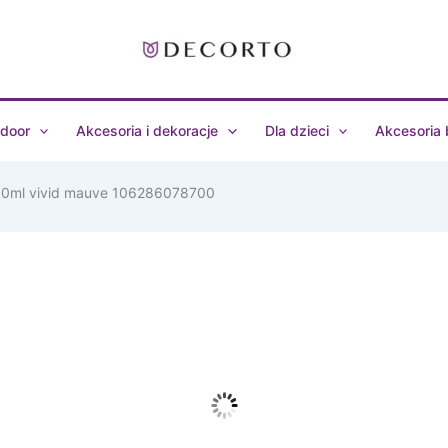
door
Akcesoria i dekoracje
Dla dzieci
Akcesoria
00ml vivid mauve 106286078700