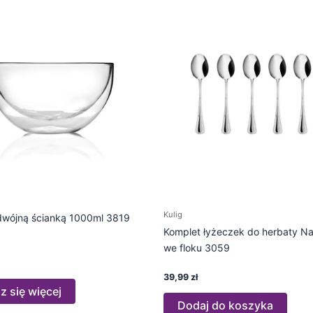
Kulig
dwójną ścianką 1000ml 3819
Komplet łyżeczek do herbaty Nat
we floku 3059
39,99
zł
 się więcej
Dodaj do koszyka