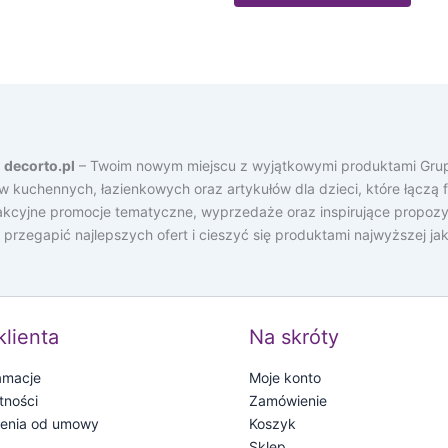
a
decorto.pl
– Twoim nowym miejscu z wyjątkowymi produktami Grup
ów kuchennych, łazienkowych oraz artykułów dla dzieci, które łącz
rakcyjne promocje tematyczne, wyprzedaże oraz inspirujące propozy
e przegapić najlepszych ofert i cieszyć się produktami najwyższej j
klienta
Na skróty
lamacje
Moje konto
tności
Zamówienie
ienia od umowy
Koszyk
Sklep