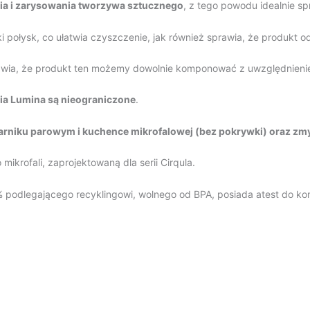
a i zarysowania tworzywa sztucznego
, z tego powodu idealnie s
ołysk, co ułatwia czyszczenie, jak również sprawia, że produkt odb
prawia, że produkt ten możemy dowolnie komponować z uwzględnienie
a Lumina są nieograniczone
.
arniku parowym i kuchence mikrofalowej (bez pokrywki) oraz zm
krofali, zaprojektowaną dla serii Cirqula.
odlegającego recyklingowi, wolnego od BPA, posiada atest do kon