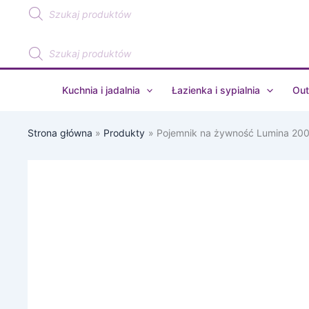
Wyszukiwarka
Przejdź
produktów
do
treści
Wyszukiwarka
produktów
Kuchnia i jadalnia
Łazienka i sypialnia
Out
Strona główna
Produkty
Pojemnik na żywność Lumina 20
ilość
Pojemnik
na
żywność
Lumina
2000ml
vivid
mauve
106286078700