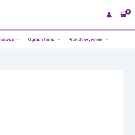
Lumina
2000ml
vivid
mauve
106286078700
 barowe
Ogród i taras
Przechowywanie