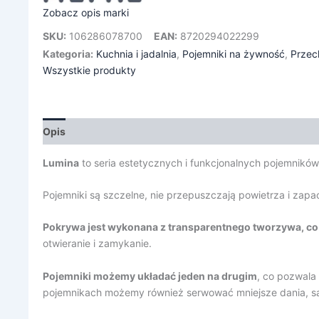
Zobacz opis marki
SKU:
106286078700
EAN:
8720294022299
Kategoria:
Kuchnia i jadalnia
,
Pojemniki na żywność
,
Przec
Wszystkie produkty
Opis
Informacje dodatkowe
Lumina
to seria estetycznych i funkcjonalnych pojemników
Pojemniki są szczelne, nie przepuszczają powietrza i zapa
Pokrywa jest wykonana z transparentnego tworzywa, co 
otwieranie i zamykanie.
Pojemniki możemy układać jeden na drugim
, co pozwala
pojemnikach możemy również serwować mniejsze dania, sa