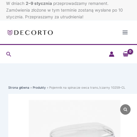
Przejdź
W dniach
2–9 stycznia
przeprowadzamy remanent.
do
Zamówienia złożone w tym terminie zostaną wysłane po 10
treści
stycznia. Przepraszamy za utrudnienia!
Szukaj
Strona główna
Produkty
Pojemnik na spinacze owca trans./czarny 10259-CL