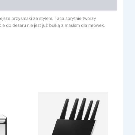
ejsze przysmaki ze stylem. Taca sprytnie tworzy
ie do deseru nie jest już bułką z masłem dla mrówek.