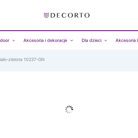
door
Akcesoria i dekoracje
Dla dzieci
Akcesoria
iało-zielona 10237-GN