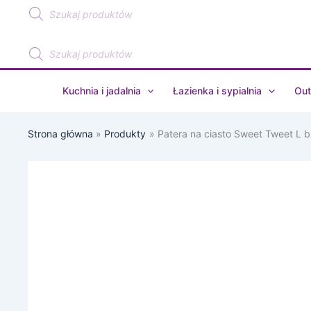
Wyszukiwarka
Przejdź
produktów
do
treści
Wyszukiwarka
produktów
Kuchnia i jadalnia
Łazienka i sypialnia
Out
Strona główna
Produkty
Patera na ciasto Sweet Tweet L b