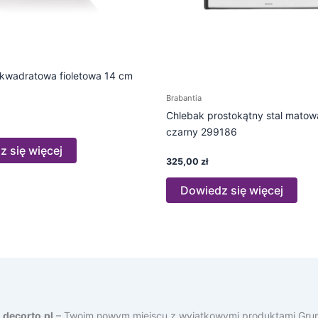
 kwadratowa fioletowa 14 cm
Brabantia
Chlebak prostokątny stal matow
czarny 299186
 się więcej
325,00
zł
Dowiedz się więcej
a
decorto.pl
– Twoim nowym miejscu z wyjątkowymi produktami Grup