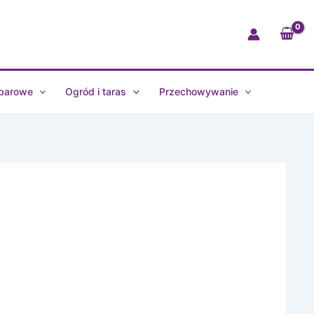
 barowe
Ogród i taras
Przechowywanie