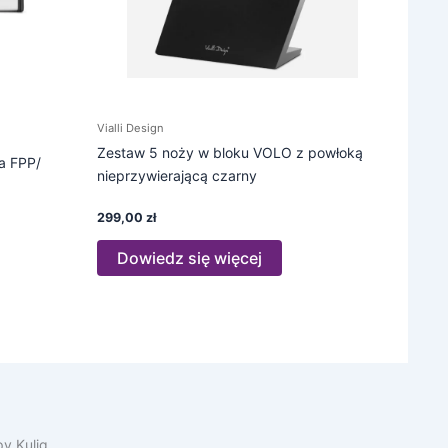
Vialli Design
Zestaw 5 noży w bloku VOLO z powłoką
a FPP/
nieprzywierającą czarny
299,00
zł
Dowiedz się więcej
y Kulig.