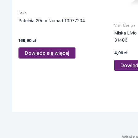
Beka
Patelnia 20cm Nomad 13977204
Vialli Design
Miska Livio
31406
169,90
zł
Dowiedz się więcej
4,99
zł
Dowiedz
Witaj n