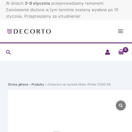
Przejdź
W dniach
2–9 stycznia
przeprowadzamy remanent.
do
Zamówienia złożone w tym terminie zostaną wysłane po 10
treści
stycznia. Przepraszamy za utrudnienia!
Szukaj
Strona główna
Produkty
Otwieracz do butelek Moby Whale 10340-BK