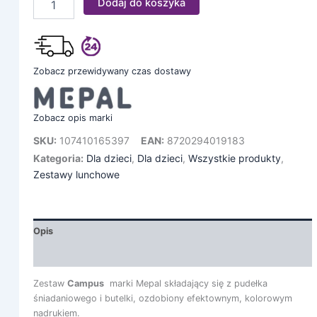
Dodaj do koszyka
Zobacz przewidywany czas dostawy
Zobacz opis marki
SKU:
107410165397
EAN:
8720294019183
Kategoria:
Dla dzieci
,
Dla dzieci
,
Wszystkie produkty
,
Zestawy lunchowe
Opis
Informacje dodatkowe
Zestaw
Campus
marki Mepal składający się z pudełka
śniadaniowego i butelki, ozdobiony efektownym, kolorowym
nadrukiem.