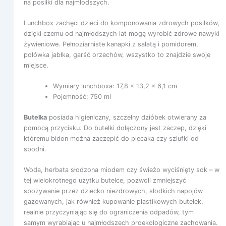
na posiłki dla najmłodszych.
Lunchbox zachęci dzieci do komponowania zdrowych posiłków,
dzięki czemu od najmłodszych lat mogą wyrobić zdrowe nawyki
żywieniowe. Pełnoziarniste kanapki z sałatą i pomidorem,
połówka jabłka, garść orzechów, wszystko to znajdzie swoje
miejsce.
Wymiary lunchboxa: 17,8 x 13,2 x 6,1 cm
Pojemność; 750 ml
Butelka
posiada higieniczny, szczelny dzióbek otwierany za
pomocą przycisku. Do butelki dołączony jest zaczep, dzięki
któremu bidon można zaczepić do plecaka czy szlufki od
spodni.
Woda, herbata słodzona miodem czy świeżo wyciśnięty sok – w
tej wielokrotnego użytku butelce, pozwoli zmniejszyć
spożywanie przez dziecko niezdrowych, słodkich napojów
gazowanych, jak również kupowanie plastikowych butelek,
realnie przyczyniając się do ograniczenia odpadów, tym
samym wyrabiając u najmłodszech proekologiczne zachowania.