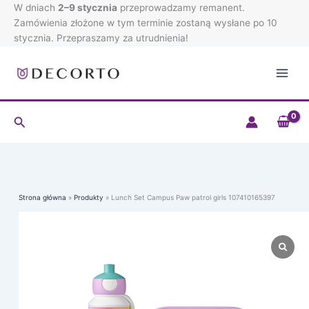
Campus
Przejdź
W dniach
2–9 stycznia
przeprowadzamy remanent.
Paw
do
Zamówienia złożone w tym terminie zostaną wysłane po 10
patrol
treści
stycznia. Przepraszamy za utrudnienia!
girls
107410165397
Szukaj
Strona główna
Produkty
Lunch Set Campus Paw patrol girls 107410165397
ilość
Lunch
Set
Campus
Paw
patrol