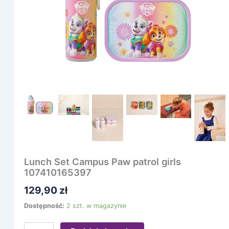
girls
107410165397
Lunch Set Campus Paw patrol girls
107410165397
129,90
zł
Dostępność:
2 szt. w magazynie