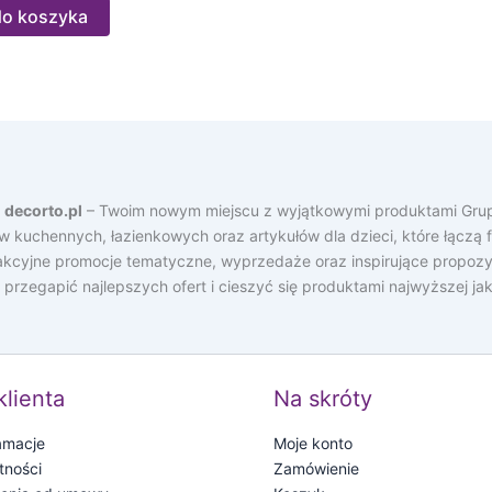
do koszyka
a
decorto.pl
– Twoim nowym miejscu z wyjątkowymi produktami Grup
ów kuchennych, łazienkowych oraz artykułów dla dzieci, które łącz
rakcyjne promocje tematyczne, wyprzedaże oraz inspirujące propozy
e przegapić najlepszych ofert i cieszyć się produktami najwyższej j
klienta
Na skróty
lamacje
Moje konto
tności
Zamówienie