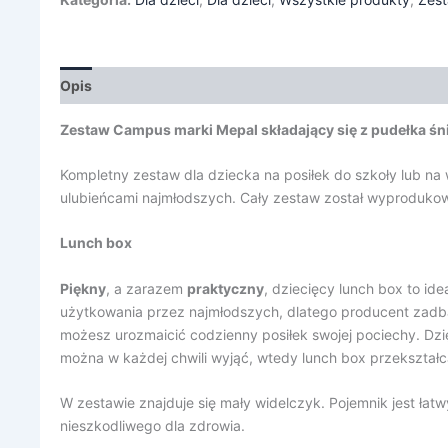
Opis
Informacje dodatkowe
Zestaw Campus marki Mepal składający się z pudełka śn
Kompletny zestaw dla dziecka na posiłek do szkoły lub n
ulubieńcami najmłodszych. Cały zestaw został wyprodukow
Lunch box
Piękny
, a zarazem
praktyczny
, dziecięcy lunch box to id
użytkowania przez najmłodszych, dlatego producent zadba
możesz urozmaicić codzienny posiłek swojej pociechy. Dz
można w każdej chwili wyjąć, wtedy lunch box przekształca
W zestawie znajduje się mały widelczyk. Pojemnik jest ł
nieszkodliwego dla zdrowia.