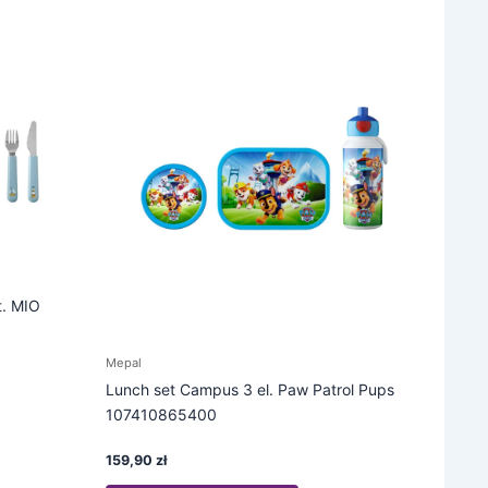
t. MIO
Mepal
Lunch set Campus 3 el. Paw Patrol Pups
107410865400
159,90
zł