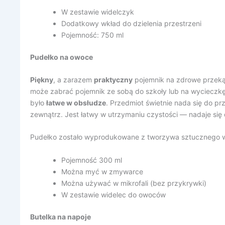
W zestawie widelczyk
Dodatkowy wkład do dzielenia przestrzeni
Pojemność: 750 ml
Pudełko na owoce
Piękny
, a zarazem
praktyczny
pojemnik na zdrowe przekąs
może zabrać pojemnik ze sobą do szkoły lub na wycieczkę
było
łatwe w obsłudze
. Przedmiot świetnie nada się do p
zewnątrz. Jest łatwy w utrzymaniu czystości — nadaje si
Pudełko zostało wyprodukowane z tworzywa sztucznego 
Pojemność 300 ml
Można myć w zmywarce
Można używać w mikrofali (bez przykrywki)
W zestawie widelec do owoców
Butelka na napoje