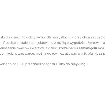
ki dla dzieci, to dobry wybór dla wszystkich, którzy chcą zadba
. Pudełko zostało zaprojektowane z myślą o wygodzie użytkowania 
rzenoszenia owoców i warzyw, a dzięki
szczelnemu zamknięciu
możn
ę do mycia w zmywarce, można go również używać w mikrofali (bez p
wolnego od BPA, przeznaczonego
w 100% do recyklingu
.