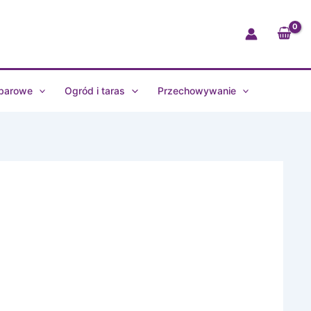
 barowe
Ogród i taras
Przechowywanie