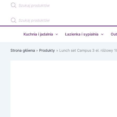
Wyszukiwarka
Przejdź
produktów
do
treści
Wyszukiwarka
produktów
Kuchnia i jadalnia
Łazienka i sypialnia
Out
Strona główna
Produkty
Lunch set Campus 3 el. różowy