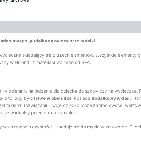
iadaniowego, pudełka na owoce oraz butelki
a wycieczkę składający się z trzech elementów. Wszystkie element
any w Holandii z materiału wolnego od BPA.
ealny pojemnik na jedzenie dla dziecka do szkoły czy na wycieczkę
ł o to, aby było
łatwe w obsłudze.
Posiada
dodatkowy wkład
, któ
ięki takiemu rozwiązaniu Twoje dziecko może zabrać owoce, warzy
 się w idealny pojemnik na kanapki.
atwy w utrzymaniu czystości — nadaje się do mycia w zmywarce. Pud