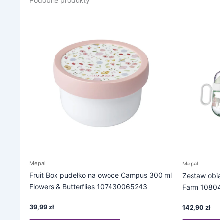
Podobne produkty
Mepal
Mepal
Fruit Box pudełko na owoce Campus 300 ml
Zestaw obia
Flowers & Butterflies 107430065243
Farm 1080
39,99
zł
142,90
zł