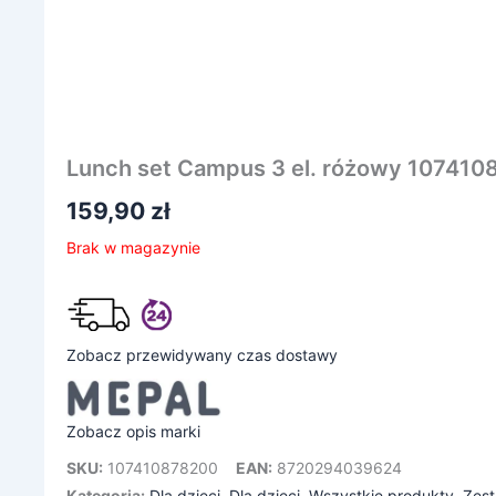
Lunch set Campus 3 el. różowy 10741
159,90
zł
Brak w magazynie
Zobacz przewidywany czas dostawy
Zobacz opis marki
SKU:
107410878200
EAN:
8720294039624
Kategoria:
Dla dzieci
,
Dla dzieci
,
Wszystkie produkty
,
Zes