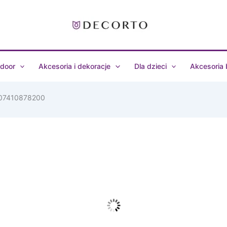
door
Akcesoria i dekoracje
Dla dzieci
Akcesoria
 107410878200