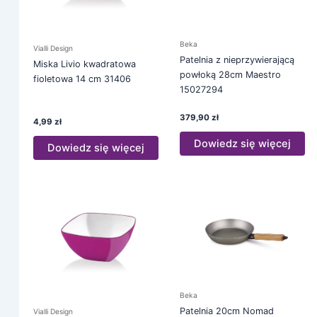
Beka
Vialli Design
Patelnia z nieprzywierającą
Miska Livio kwadratowa
powłoką 28cm Maestro
fioletowa 14 cm 31406
15027294
379,90
zł
4,99
zł
Dowiedz się więcej
Dowiedz się więcej
Beka
Patelnia 20cm Nomad
Vialli Design