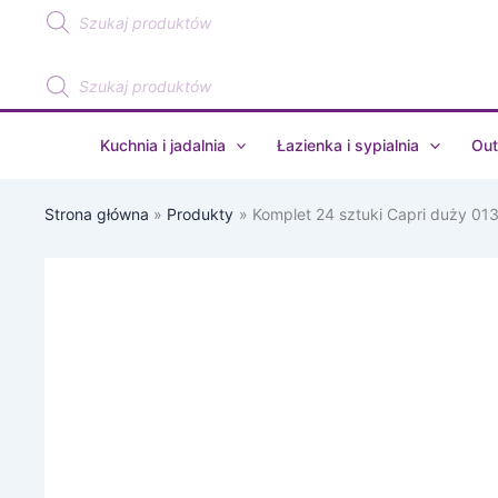
Wyszukiwarka
Przejdź
produktów
do
treści
Wyszukiwarka
produktów
Kuchnia i jadalnia
Łazienka i sypialnia
Out
Strona główna
Produkty
Komplet 24 sztuki Capri duży 01
ilość
Komplet
24
sztuki
Capri
duży
0139