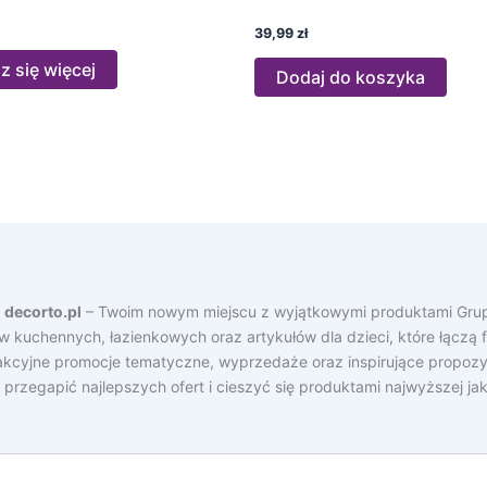
39,99
zł
 się więcej
Dodaj do koszyka
a
decorto.pl
– Twoim nowym miejscu z wyjątkowymi produktami Grup
ów kuchennych, łazienkowych oraz artykułów dla dzieci, które łącz
rakcyjne promocje tematyczne, wyprzedaże oraz inspirujące propozy
e przegapić najlepszych ofert i cieszyć się produktami najwyższej j