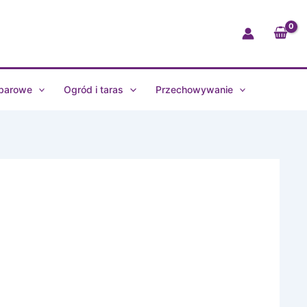
Capri
duży
0139
 barowe
Ogród i taras
Przechowywanie