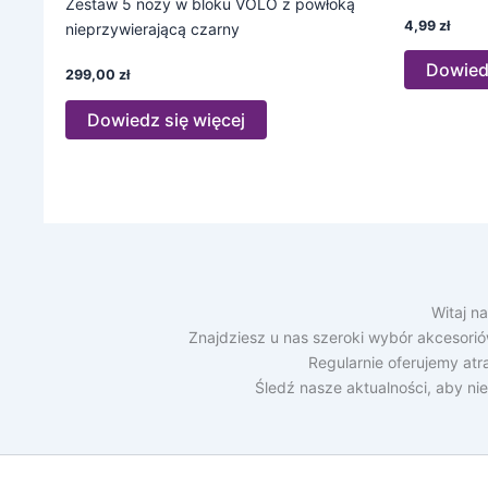
Zestaw 5 noży w bloku VOLO z powłoką
4,99
zł
nieprzywierającą czarny
Dowiedz
299,00
zł
Dowiedz się więcej
Witaj n
Znajdziesz u nas szeroki wybór akcesori
Regularnie oferujemy at
Śledź nasze aktualności, aby ni