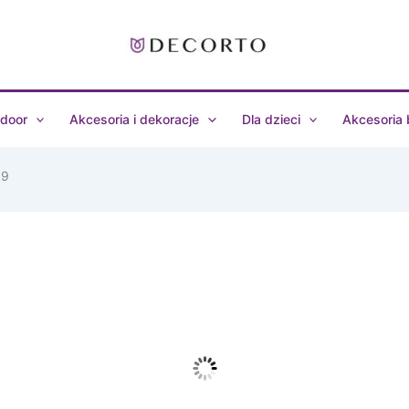
door
Akcesoria i dekoracje
Dla dzieci
Akcesoria
39