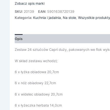
Zobacz opis marki
SKU:
20139
EAN:
5901638720139
Kategoria:
Kuchnia i jadalnia
,
Na stole
,
Wszystkie produkt
Opis
Informacje dodatkowe
Zestaw 24 sztućców Capri duży, pakowanych we flok wyko
W skład zestawu wchodzi;
6 x łyżka obiadowa 20,7cm
6 x nóż obiadowy 22,7cm
6 x widelec obiadowy 20,7cm
6 x łyżeczka herbata 14,0cm