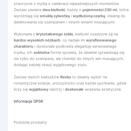
stworzone z myślą o celebracji najważniejszych momentów.
Zestaw zawiera
dwa kieliszki
, każdy o
pojemności 230 ml
, które
wyróżniają się
smukłą sylwetką
i
wydłużoną czarką
, idealną do
delektowania się szampanem i innymi winami musującymi.
Wykonane z
kryształowego szkła
, kieliszki osadzone są na
bardzo wysokich nóżkach
, co nadaje im
wyrafinowanego
charakteru
i doskonale podkreśla elegancję serwowanego
trunku. Ich
subtelna
forma sprawia, że idealnie sprawdzają się
nie tylko do szampana, ale również do innych win musujących,
dodając każdej okazji wyjątkowego stylu.
Zestaw dwóch kieliszków
Rocks
to idealny wybór na
romantyczne kolacje, uroczystości oraz każde spotkanie, gdzie
liczy się
wyjątkowy
nastrój i
doskonałe
wrażenia estetyczne.
Informacje GPSR
Podobne produkty