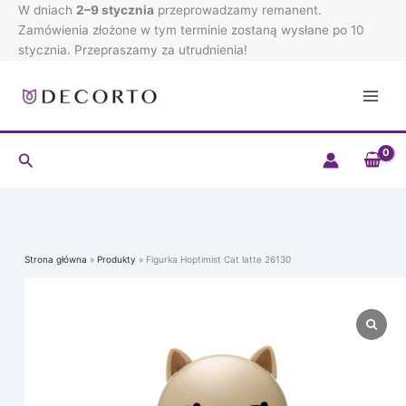
Cat
Przejdź
W dniach
2–9 stycznia
przeprowadzamy remanent.
latte
do
Zamówienia złożone w tym terminie zostaną wysłane po 10
26130
treści
stycznia. Przepraszamy za utrudnienia!
Szukaj
Strona główna
Produkty
Figurka Hoptimist Cat latte 26130
ilość
Figurka
Hoptimist
Cat
latte
26130