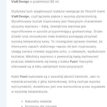
Vialli Design
o pojemności 80 ml.
Stylistyka tych wyjątkowych kubków nawiązuje do filozofii marki
Vialli Design
, czyli łączenia piękna z wysoką użytecznością.
Wyrafinowany kształt inspirowany jest finezyjnym charakterem
ojczyzny espresso – Italią. Zewnętrzna warstwa jest
wyprofilowana w sposób przypominający graniastosłup. Grube
ścianki oraz stosunkowo mała średnica pomagają utrzymać
wysoką temperaturę kawy. To rozwiązanie sprawia również, że
intensywny zapach ulubionego napoju nie jest rozpraszany.
Uwagę zwraca również wygodne ucho, o ciekawym, wydłużonym
kształcie. Miłośnicy espresso z pewnością będą zachwyceni
podczas delektowania się kawą z kubka
Fuori
. Naczynia
oferowane są w kilku wariantach kolorystycznych.
Kubki
Fuori
wykonane są z wysokiej jakości kamionki. Jest to
materiał powstały z gliny kamionkowej, którą cechuje wysoka
wytrzymałość, dodatkowo jest ona wzmocniona przez wypalanie
w wysokiej temperaturze.
Naturalny materiał
Przyjazny dla zdrowia