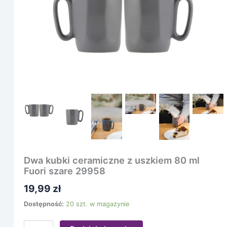
80
ml
Fuori
szare
29958
Dwa kubki ceramiczne z uszkiem 80 ml
Fuori szare 29958
19,99
zł
Dostępność:
20 szt. w magazynie