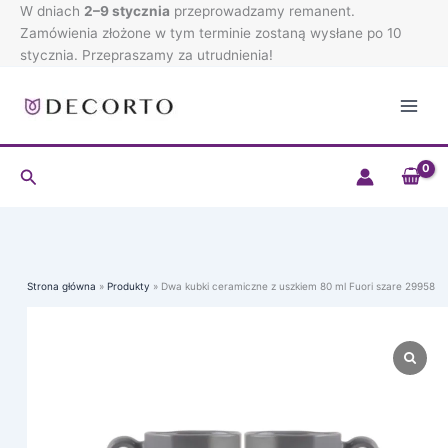
ceramiczne
Przejdź
W dniach
2–9 stycznia
przeprowadzamy remanent.
z
do
Zamówienia złożone w tym terminie zostaną wysłane po 10
uszkiem
treści
stycznia. Przepraszamy za utrudnienia!
80
ml
Fuori
szare
29958
Szukaj
Strona główna
Produkty
Dwa kubki ceramiczne z uszkiem 80 ml Fuori szare 29958
ilość
Dwa
kubki
ceramiczne
z
uszkiem