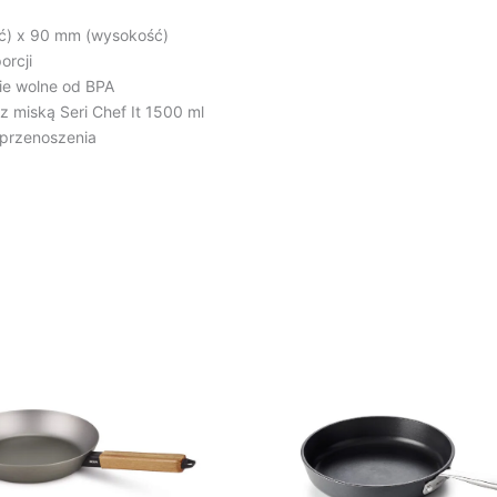
ć) x 90 mm (wysokość)
orcji
ie wolne od BPA
 miską Seri Chef It 1500 ml
 przenoszenia