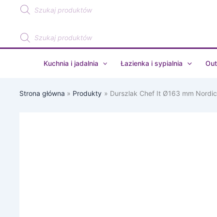
Wyszukiwarka
Przejdź
produktów
do
treści
Wyszukiwarka
produktów
Kuchnia i jadalnia
Łazienka i sypialnia
Out
Strona główna
Produkty
Durszlak Chef It Ø163 mm Nord
ilość
Durszlak
Chef
It
Ø163
mm
Nordic
Sage
102313094700