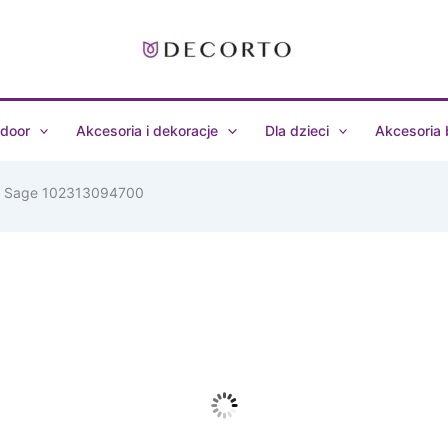
door
Akcesoria i dekoracje
Dla dzieci
Akcesoria
ic Sage 102313094700