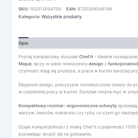
SKU:
102313094700
EAN:
8720294046196
Kategoria:
Wszystkie produkty
Opis
Informacje dodatkowe
Poznaj kompaktowy durszlak
Chef It
– idealne rozwiązani
Mepal
, łączy w sobie nowoczesny
design
z
funkcjonalnoś
czynności stają się prostsze, a praca w kuchni bardziej pr
Elegancki design, precyzyjnie rozmieszczone otwory do p
w codziennej pracy w kuchni. Durszlak można myć w zmywa
Kompaktowy rozmiar
i
ergonomiczne uchwyty
sprawiają,
warzyw, owoców, makaronu czy ryżu, co czyni go niezbę
Dzięki kompatybilności z miską Chef It o pojemności 1500 
pozwalając skupić się na gotowaniu.