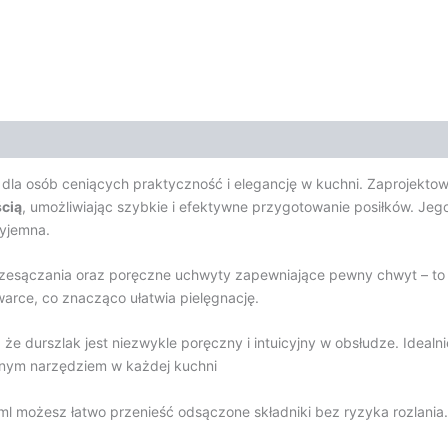
e dla osób ceniących praktyczność i elegancję w kuchni. Zaprojek
cią
, umożliwiając szybkie i efektywne przygotowanie posiłków. Jeg
zyjemna.
rzesączania oraz poręczne uchwyty zapewniające pewny chwyt – to 
rce, co znacząco ułatwia pielęgnację.
 że durszlak jest niezwykle poręczny i intuicyjny w obsłudze. Idealni
dnym narzędziem w każdej kuchni
ml możesz łatwo przenieść odsączone składniki bez ryzyka rozlania