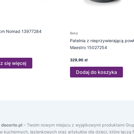
28cm Nomad 13977284
Beka
Patelnia z nieprzywierającą po
Maestro 15027254
329,90
zł
 się więcej
Dodaj do koszyka
a
decorto.pl
– Twoim nowym miejscu z wyjątkowymi produktami Grup
ów kuchennych, łazienkowych oraz artykułów dla dzieci, które łącz