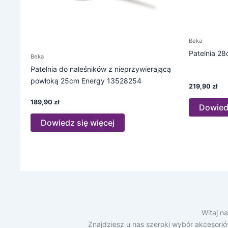
Beka
Patelnia 
Beka
Patelnia do naleśników z nieprzywierającą
powłoką 25cm Energy 13528254
219,90
zł
189,90
zł
Dowiedz
Dowiedz się więcej
Witaj n
Znajdziesz u nas szeroki wybór akcesori