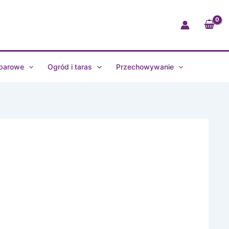
Ø163
mm
Nordic
Sage
102313094700
 barowe
Ogród i taras
Przechowywanie