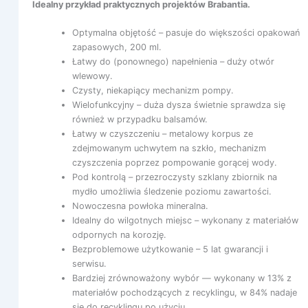
Idealny przykład praktycznych projektów Brabantia.
Optymalna objętość – pasuje do większości opakowań
zapasowych, 200 ml.
Łatwy do (ponownego) napełnienia – duży otwór
wlewowy.
Czysty, niekapiący mechanizm pompy.
Wielofunkcyjny – duża dysza świetnie sprawdza się
również w przypadku balsamów.
Łatwy w czyszczeniu – metalowy korpus ze
zdejmowanym uchwytem na szkło, mechanizm
czyszczenia poprzez pompowanie gorącej wody.
Pod kontrolą – przezroczysty szklany zbiornik na
mydło umożliwia śledzenie poziomu zawartości.
Nowoczesna powłoka mineralna.
Idealny do wilgotnych miejsc – wykonany z materiałów
odpornych na korozję.
Bezproblemowe użytkowanie – 5 lat gwarancji i
serwisu.
Bardziej zrównoważony wybór — wykonany w 13% z
materiałów pochodzących z recyklingu, w 84% nadaje
się do recyklingu po użyciu.