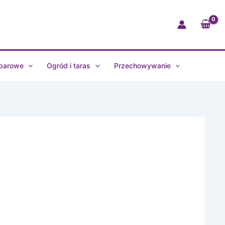
Nova
0,25l
czarny
330097
 barowe
Ogród i taras
Przechowywanie