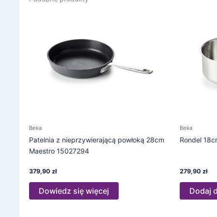
Beka
Beka
Patelnia z nieprzywierającą powłoką 28cm
Rondel 18c
Maestro 15027294
379,90
zł
279,90
zł
Dowiedz się więcej
Dodaj 