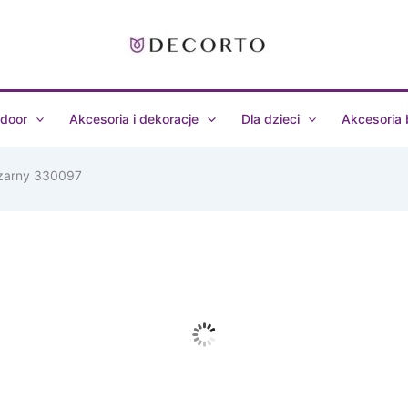
door
Akcesoria i dekoracje
Dla dzieci
Akcesoria
czarny 330097