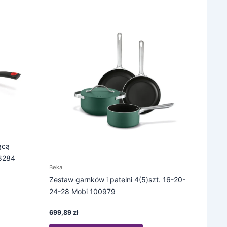
ącą
8284
Beka
Zestaw garnków i patelni 4(5)szt. 16-20-
24-28 Mobi 100979
699,89
zł