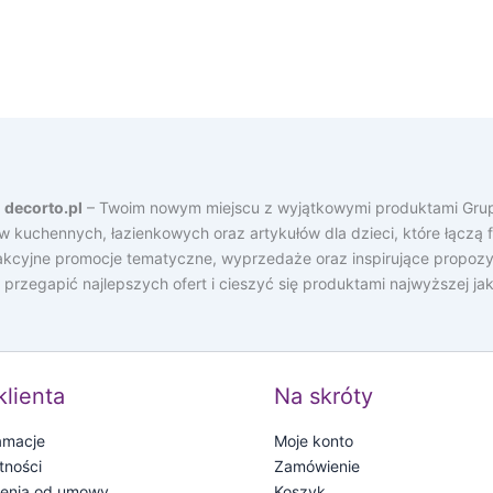
a
decorto.pl
– Twoim nowym miejscu z wyjątkowymi produktami Grup
ów kuchennych, łazienkowych oraz artykułów dla dzieci, które łącz
rakcyjne promocje tematyczne, wyprzedaże oraz inspirujące propozy
e przegapić najlepszych ofert i cieszyć się produktami najwyższej j
klienta
Na skróty
lamacje
Moje konto
tności
Zamówienie
ienia od umowy
Koszyk