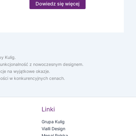
Dowiedz się więcej
y Kulig.
ą funkcjonalność z nowoczesnym designem.
cje na wyjątkowe okazje.
akości w konkurencyjnych cenach.
Linki
Grupa Kulig
Vialli Design
Mepal Polska