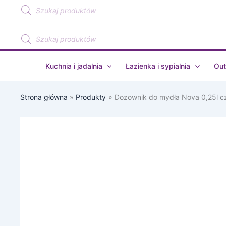
Wyszukiwarka
Przejdź
produktów
do
treści
Wyszukiwarka
produktów
Kuchnia i jadalnia
Łazienka i sypialnia
Out
Strona główna
Produkty
Dozownik do mydła Nova 0,25l 
ilość
Dozownik
do
mydła
Nova
0,25l
czarny
330097