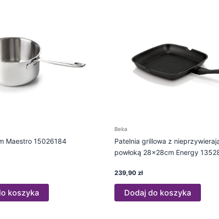
Beka
m Maestro 15026184
Patelnia grillowa z nieprzywieraj
powłoką 28x28cm Energy 1352
239,90
zł
do koszyka
Dodaj do koszyka