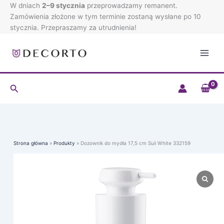
mydła
Przejdź
W dniach
2–9 stycznia
przeprowadzamy remanent.
17,5
do
Zamówienia złożone w tym terminie zostaną wysłane po 10
cm
treści
stycznia. Przepraszamy za utrudnienia!
Suii
White
332159
Szukaj
Strona główna
Produkty
Dozownik do mydła 17,5 cm Suii White 332159
ilość
Dozownik
do
mydła
17,5
cm