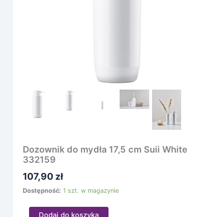
Suii
White
332159
Dozownik do mydła 17,5 cm Suii White
332159
107,90
zł
Dostępność:
1 szt. w magazynie
Dodaj do koszyka