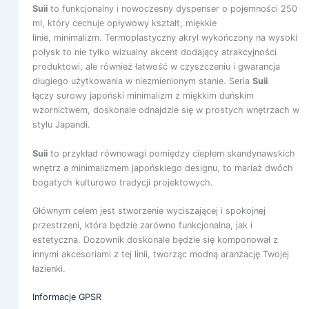
Suii
to funkcjonalny i nowoczesny dyspenser o pojemności 250
ml, który cechuje opływowy kształt, miękkie
linie, minimalizm. Termoplastyczny akryl wykończony na wysoki
połysk to nie tylko wizualny akcent dodający atrakcyjności
produktowi, ale również łatwość w czyszczeniu i gwarancja
długiego użytkowania w niezmienionym stanie. Seria
Suii
łączy surowy japoński minimalizm z miękkim duńskim
wzornictwem, doskonale odnajdzie się w prostych wnętrzach w
stylu Japandi.
Suii
to przykład równowagi pomiędzy ciepłem skandynawskich
wnętrz a minimalizmem japońskiego designu, to mariaż dwóch
bogatych kulturowo tradycji projektowych.
Głównym celem jest stworzenie wyciszającej i spokojnej
przestrzeni, która będzie zarówno funkcjonalna, jak i
estetyczna. Dozownik doskonale będzie się komponował z
innymi akcesoriami z tej linii, tworząc modną aranżację Twojej
łazienki.
Informacje GPSR