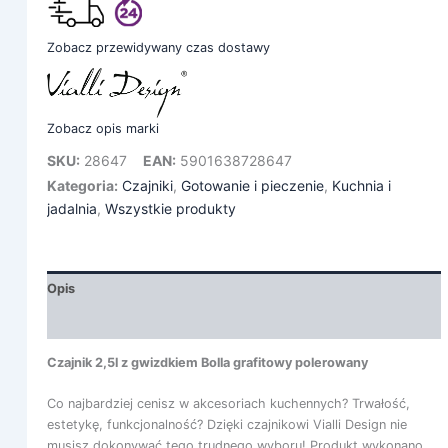
Zobacz przewidywany czas dostawy
Zobacz opis marki
SKU:
28647
EAN:
5901638728647
Kategoria:
Czajniki
,
Gotowanie i pieczenie
,
Kuchnia i
jadalnia
,
Wszystkie produkty
Opis
Informacje dodatkowe
Czajnik 2,5l z gwizdkiem Bolla grafitowy polerowany
Co najbardziej cenisz w akcesoriach kuchennych? Trwałość,
estetykę, funkcjonalność? Dzięki czajnikowi Vialli Design nie
musisz dokonywać tego trudnego wyboru! Produkt wykonano