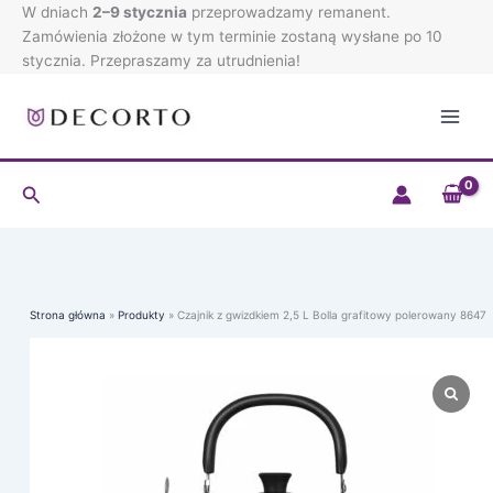
Przejdź
W dniach
2–9 stycznia
przeprowadzamy remanent.
do
Zamówienia złożone w tym terminie zostaną wysłane po 10
treści
stycznia. Przepraszamy za utrudnienia!
Szukaj
Strona główna
Produkty
Czajnik z gwizdkiem 2,5 L Bolla grafitowy polerowany 8647