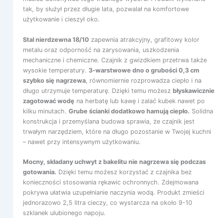
tak, by służył przez długie lata, pozwalał na komfortowe
użytkowanie i cieszył oko.
Stal nierdzewna 18/10
zapewnia atrakcyjny, grafitowy kolor
metalu oraz odporność na zarysowania, uszkodzenia
mechaniczne i chemiczne. Czajnik z gwizdkiem przetrwa także
wysokie temperatury.
3-warstwowe dno o grubości 0,3 cm
szybko się nagrzewa
, równomiernie rozprowadza ciepło i na
długo utrzymuje temperaturę. Dzięki temu możesz
błyskawicznie
zagotować wodę
na herbatę lub kawę i zalać kubek nawet po
kilku minutach.
Grube ścianki dodatkowo hamują ciepło.
Solidna
konstrukcja i przemyślana budowa sprawia, że czajnik jest
trwałym narzędziem, które na długo pozostanie w Twojej kuchni
– nawet przy intensywnym użytkowaniu.
Mocny, składany uchwyt z bakelitu nie nagrzewa się podczas
gotowania.
Dzięki temu możesz korzystać z czajnika bez
konieczności stosowania rękawic ochronnych. Zdejmowana
pokrywa ułatwia uzupełnianie naczynia wodą. Produkt zmieści
jednorazowo 2,5 litra cieczy, co wystarcza na około 9-10
szklanek ulubionego napoju.