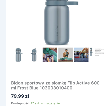
Flip
Active
600
ml
Frost
Blue
103003010400
Bidon sportowy ze słomką Flip Active 600
ml Frost Blue 103003010400
79,99
zł
Dostępność:
17 szt. w magazynie