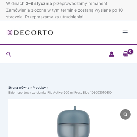
ze
Przejdź
W dniach
2–9 stycznia
przeprowadzamy remanent.
słomką
do
Zamówienia złożone w tym terminie zostaną wysłane po 10
Flip
treści
stycznia. Przepraszamy za utrudnienia!
Active
600
ml
Frost
Blue
103003010400
Szukaj
Strona główna
Produkty
Bidon sportowy ze słomką Flip Active 600 ml Frost Blue 103003010400
ilość
Bidon
sportowy
ze
słomką