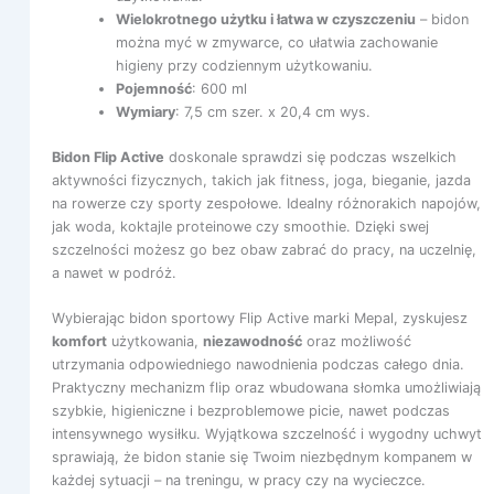
Wielokrotnego użytku i łatwa w czyszczeniu
– bidon
można myć w zmywarce, co ułatwia zachowanie
higieny przy codziennym użytkowaniu.
Pojemność
: 600 ml
Wymiary
: 7,5 cm szer. x 20,4 cm wys.
Bidon Flip Active
doskonale sprawdzi się podczas wszelkich
aktywności fizycznych, takich jak fitness, joga, bieganie, jazda
na rowerze czy sporty zespołowe. Idealny różnorakich napojów,
jak woda, koktajle proteinowe czy smoothie. Dzięki swej
szczelności możesz go bez obaw zabrać do pracy, na uczelnię,
a nawet w podróż.
Wybierając bidon sportowy Flip Active marki Mepal, zyskujesz
komfort
użytkowania,
niezawodność
oraz możliwość
utrzymania odpowiedniego nawodnienia podczas całego dnia.
Praktyczny mechanizm flip oraz wbudowana słomka umożliwiają
szybkie, higieniczne i bezproblemowe picie, nawet podczas
intensywnego wysiłku. Wyjątkowa szczelność i wygodny uchwyt
sprawiają, że bidon stanie się Twoim niezbędnym kompanem w
każdej sytuacji – na treningu, w pracy czy na wycieczce.