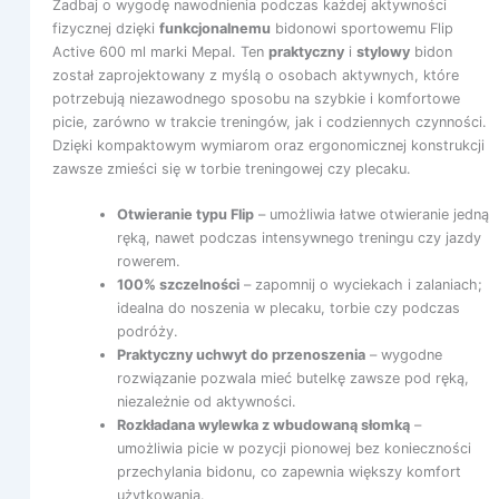
Zadbaj o wygodę nawodnienia podczas każdej aktywności
fizycznej dzięki
funkcjonalnemu
bidonowi sportowemu Flip
Active 600 ml marki Mepal. Ten
praktyczny
i
stylowy
bidon
został zaprojektowany z myślą o osobach aktywnych, które
potrzebują niezawodnego sposobu na szybkie i komfortowe
picie, zarówno w trakcie treningów, jak i codziennych czynności.
Dzięki kompaktowym wymiarom oraz ergonomicznej konstrukcji
zawsze zmieści się w torbie treningowej czy plecaku.
Otwieranie typu Flip
– umożliwia łatwe otwieranie jedną
ręką, nawet podczas intensywnego treningu czy jazdy
rowerem.
100% szczelności
– zapomnij o wyciekach i zalaniach;
idealna do noszenia w plecaku, torbie czy podczas
podróży.
Praktyczny uchwyt do przenoszenia
– wygodne
rozwiązanie pozwala mieć butelkę zawsze pod ręką,
niezależnie od aktywności.
Rozkładana wylewka z wbudowaną słomką
–
umożliwia picie w pozycji pionowej bez konieczności
przechylania bidonu, co zapewnia większy komfort
użytkowania.